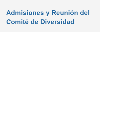
Admisiones y Reunión del
Comité de Diversidad
El CEC 2 Admisiones & El Comité de
Diversidad realizó un foro para que las
familias del Distrito 2 expresaran sus
opiniones sobre el proceso de
admisión a la escuela intermedia.
Haga clic aquí para ver
Anuncios de admisiones a la
escuela secundaria 2022
En otoño de 2022, la superintendente