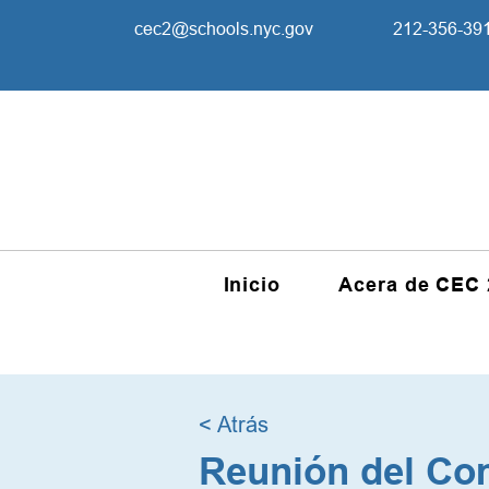
cec2@schools.nyc.gov
212-356-39
Inicio
Acera de CEC 
< Atrás
Reunión del Com