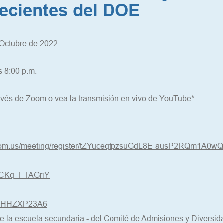
ecientes del DOE
Octubre de 2022
s 8:00 p.m.
ravés de Zoom o vea la transmisión en vivo de YouTube*
zoom.us/meeting/register/tZYuceqtpzsuGdL8E-ausP2RQm1A0w
be/CKq_FTAGriY
Z9nHHZXP23A6
de la escuela secundaria - del Comité de Admisiones y Divers