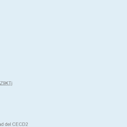
QZ9KTj
idad del CECD2