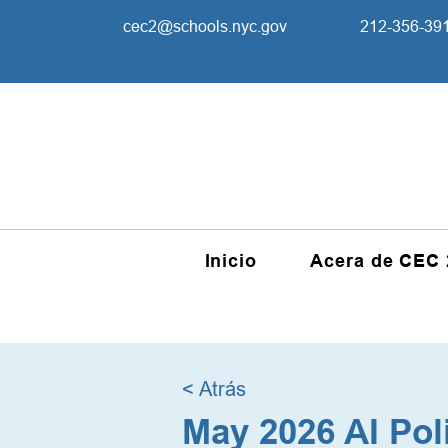
cec2@schools.nyc.gov
212-356-39
Inicio
Acera de CEC 
< Atrás
May 2026 AI Pol