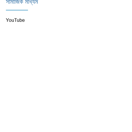
সামাজিক মাধ্যম
YouTube
ফেসবুক
টুইটার
আমাদের কাছে পৌঁছান
212-356-3915
cec2@schools.nyc.gov
333 সেভেনথ অ্যাভিনিউ নিউ ইয়র্ক, এনওয়াই
10001
সর্বস্বত্ব সংরক্ষিত কমিউনিটি শিক্ষা পরিষদ জেলা 2
দ্রুত লিঙ্ক