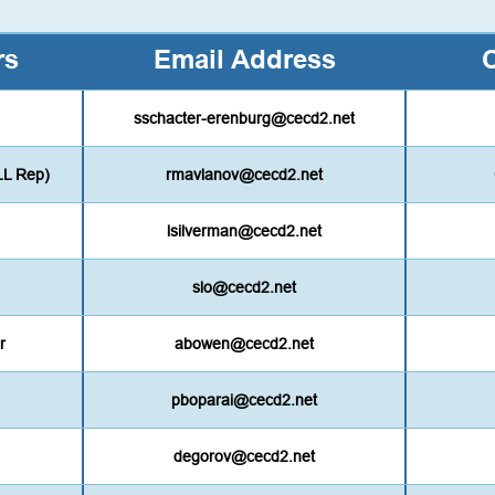
rs
Email Address
sschacter-erenburg@cecd2.net
LL Rep)
rmavlanov@cecd2.net
lsilverman@cecd2.net
slo@cecd2.net
r
abowen@cecd2.net
pboparai@cecd2.net
degorov@cecd2.net