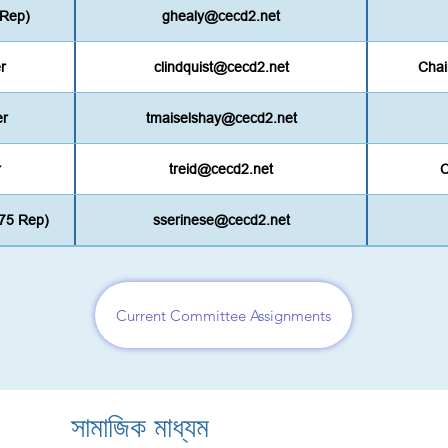
 Rep)
ghealy@cecd2.net
r
clindquist@cecd2.net
Chai
er
tmaiselshay@cecd2.net
r
treid@cecd2.net
C
75 Rep)
sserinese@cecd2.net
Current Committee Assignments
সামাজিক মাধ্যম