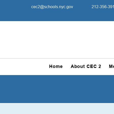
cec2@schools.nyc.gov
212-356-39
Home
About CEC 2
M