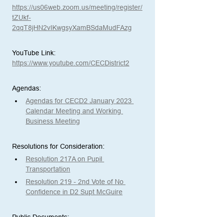
https://us06web.zoom.us/meeting/register/
tZUkf-
2qqT8jHN2vIKwgsyXamBSdaMudFAzg
YouTube Link:
https://www.youtube.com/CECDistrict2
Agendas: 
Agendas for CECD2 January 2023 
Calendar Meeting and Working 
Business Meeting
Resolutions for Consideration:
Resolution 217A on Pupil 
Transportation
Resolution 219 - 2nd Vote of No 
Confidence in D2 Supt McGuire