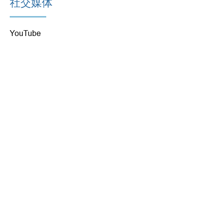
社交媒体
YouTube
脸书
推特
联系我们
212-356-3915
cec2@schools.nyc.gov
纽约第七大道 333 号，邮编 10001
版权所有社区教育委员会第 2 区
快速链接