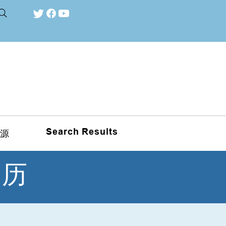
Search Results
源
日历