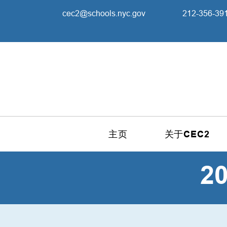
cec2@schools.nyc.gov
212-356-39
主页
关于CEC2
2