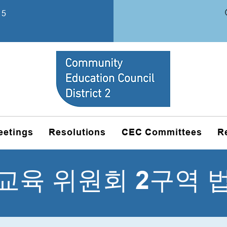
15
eetings
Resolutions
CEC Committees
R
교육 위원회 2구역 