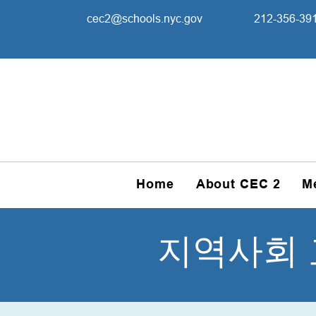
cec2@schools.nyc.gov
212-356-39
Home
About CEC 2
M
지역사회 