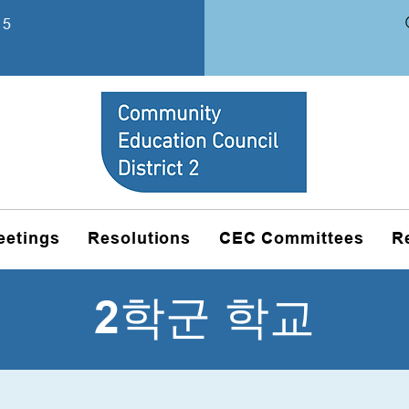
15
eetings
Resolutions
CEC Committees
R
2학군 학교