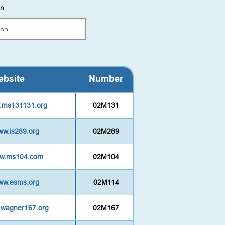
on
bsite
Number
w.ms131131.org
02M131
www.is289.org
02M289
ww.ms104.com
02M104
www.esms.org
02M114
w.wagner167.org
02M167