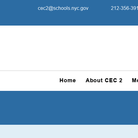
cec2@schools.nyc.gov
212-356-39
Home
About CEC 2
M