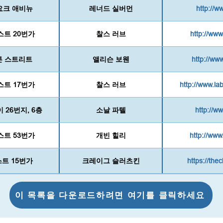
 요크 애비뉴
레너드 실버먼
http://
이스트 20번가
찰스 러브
http://www
튼 스트리트
앨리슨 보웬
http://ww
웨스트 17번가
찰스 러브
http://www.l
26번지, 6층
소날 파텔
http://w
웨스트 53번가
개빈 힐리
http://www
스트 15번가
크레이그 슬러츠킨
https://thec
이 목록을 다운로드하려면 여기를 클릭하세요