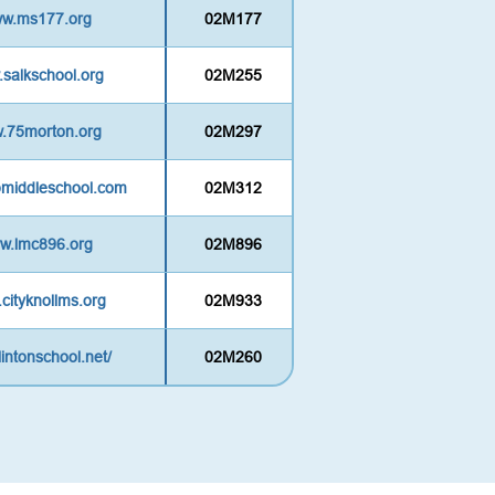
www.ms177.org
02M177
.salkschool.org
02M255
w.75morton.org
02M297
abmiddleschool.com
02M312
ww.lmc896.org
02M896
.cityknollms.org
02M933
lintonschool.net/
02M260