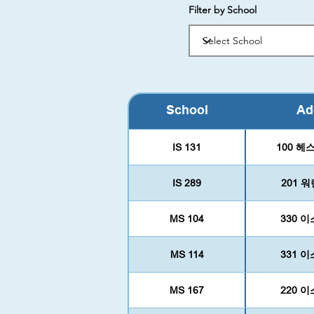
Filter by School
School
Ad
IS 131
100 헤
IS 289
201 
MS 104
330 
MS 114
331 
MS 167
220 