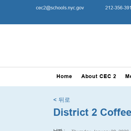
cec2@schools.nyc.gov
212-356-39
Home
About CEC 2
M
< 뒤로
District 2 Coff
날짜 :