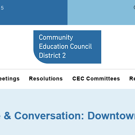
15
eetings
Resolutions
CEC Committees
R
ee & Conversation: Downtow