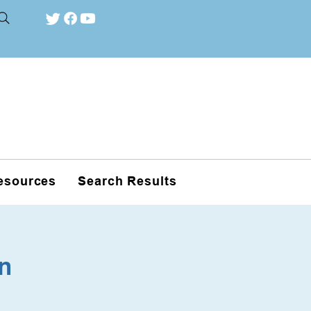
esources
Search Results
n