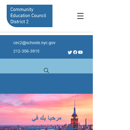
cec2@schools.nyc.gov
212-356-3915
مرحبا بك في
مجلس التعليم المجتمعي 2