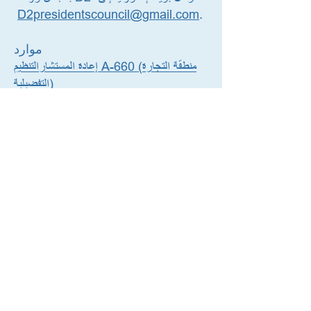
D2presidentscouncil@gmail.com
.
موارد
60 (منطقة التجارة
التنظيم A-6
إعادة المستشار
التفضيلية)
لائحة المستشار A-655 (SLT)
وسائل التواصل الاجتماعي
يوتيوب
الفيسبوك
تويتر
تواصل معنا