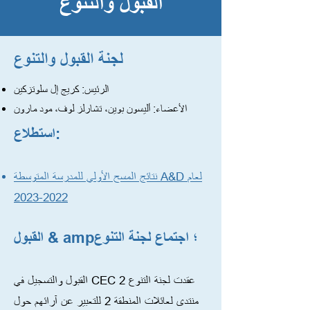
القبول والتنوع
لجنة القبول والتنوع
الرئيس: كريج إل سلوتزكين
الأعضاء: أليسون بوين، تشارلز لوف، مود مارون
استطلاع:
نتائج المسح الأولي للمدرسة المتوسطة A&D لعام
2022-2023
القبول & amp؛ اجتماع لجنة التنوع
القبول والتسجيل في CEC 2 عقدت لجنة التنوع
منتدى لعائلات المنطقة 2 للتعبير عن آرائهم حول