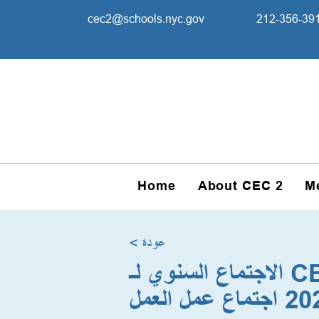
cec2@schools.nyc.gov
212-356-39
Home
About CEC 2
M
< عودة
الاجتماع السنوي لـ CECD2؛ اجتماع التقويم العادي لشهر يوليو 2023؛ يوليو
ماع عمل العمل