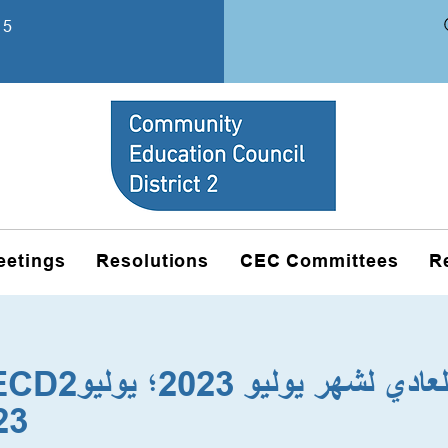
15
eetings
Resolutions
CEC Committees
R
2023 اجت