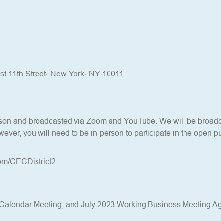
شخصيًا - 1th Street، New York، NY 10011
erson and broadcasted via Zoom and YouTube. We will be broadca
ever, you will need to be in-person to participate in the open pu
om/CECDistrict2
 Calendar Meeting, and July 2023 Working Business Meeting 