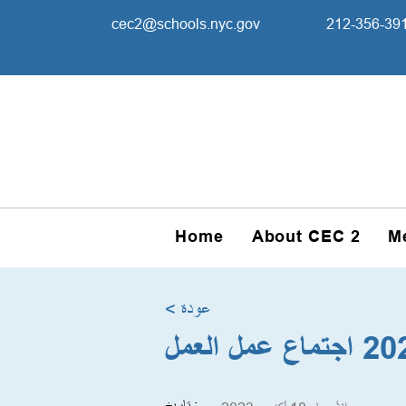
cec2@schools.nyc.gov
212-356-39
Home
About CEC 2
M
< عودة
تاريخ :