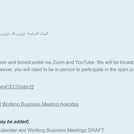
333 الجادة السابعة، نيويورك، نيويورك 10001، غرفة 706.
erson and broadcasted via Zoom and YouTube. We will be broadca
ever, you will need to be in-person to participate in the open pu
om/CECDistrict2
d Working Business Meeting Agendas
 may be added
):
 Calendar and Working Business Meetings DRAFT