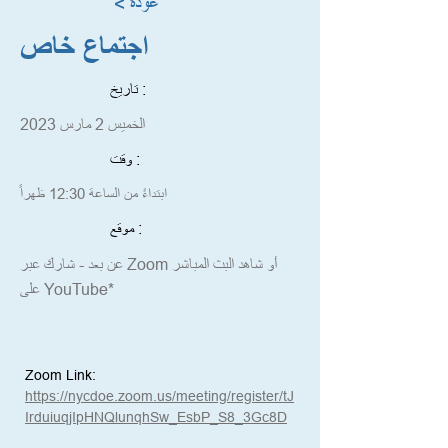
< عودة
اجتماع خاص
تاريخ :
الخميس 2 مارس 2023
وقت :
ابتداءً من الساعة 12:30 ظهراً
موقع :
عن بعد - شارك عبر Zoom أو شاهد البث المباشر
على YouTube*
Zoom Link: 
https://nycdoe.zoom.us/meeting/register/tJ
IrduiuqjIpHNQlunqhSw_EsbP_S8_3Gc8D