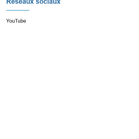
Réseaux sociaux
YouTube
Facebook
Twitter
Rejoins-nous
212-356-3915
cec2@schools.nyc.gov
333 Septième Avenue New York, NY
10001
Tous droits réservés Conseil d'éducation
Liens rapides
communautaire District 2