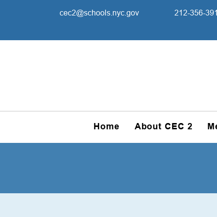
cec2@schools.nyc.gov
212-356-39
Home
About CEC 2
M
Ad