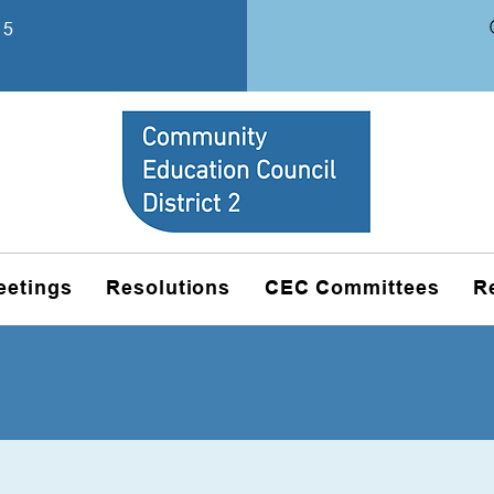
15
eetings
Resolutions
CEC Committees
R
missions et Divers