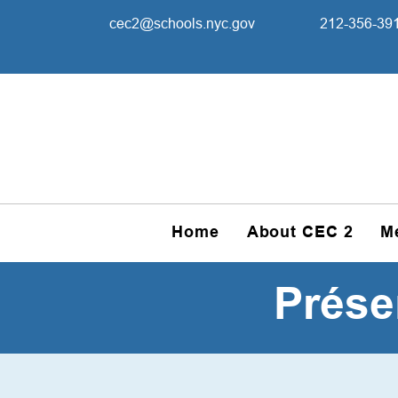
cec2@schools.nyc.gov
212-356-39
Home
About CEC 2
M
Prése