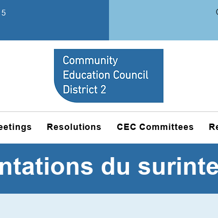
15
eetings
Resolutions
CEC Committees
R
ntations du surint