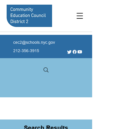
cec2@schools.nyc.gov
212-356-3915
Search Results