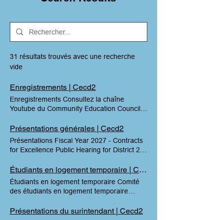
31 résultats trouvés avec une recherche
vide
Enregistrements | Cecd2
Enregistrements Consultez la chaîne
Youtube du Community Education Council
District 2 pour les enregistrements de nos
réunions ! Consultez la chaîne Youtube du
Présentations générales | Cecd2
Community Education Council District 2
Présentations Fiscal Year 2027 - Contracts
pour les enregistrements de nos réunions !
for Excellence Public Hearing for District 2
Notre chaîne YouTube Consultez notre
July 8, 2026 School Budgets - CEC 2
réunion publique du chancelier de mai 2024
Presentation March 25, 2026 Bureau
Étudiants en logement temporaire | Cecd2
Consultez notre réunion publique du
d'accès linguistique des écoles publiques de
Étudiants en logement temporaire Comité
chancelier de mai 2024
New York : Les écoles publiques de New
des étudiants en logement temporaire
York parlent votre langue 28 janvier 2026
(STH) / Étudiants ayant des besoins
Bureau de planification du district 28 janvier
économiques Veuillez ajouter ici toute liste
Présentations du surintendant | Cecd2
2026 Résumé des données du district 2
de souhaits Amazon ou ressources pour les