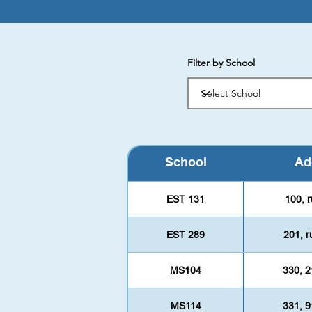
Filter by School
School
Ad
EST 131
100, 
EST 289
201, 
MS104
330, 2
MS114
331, 9