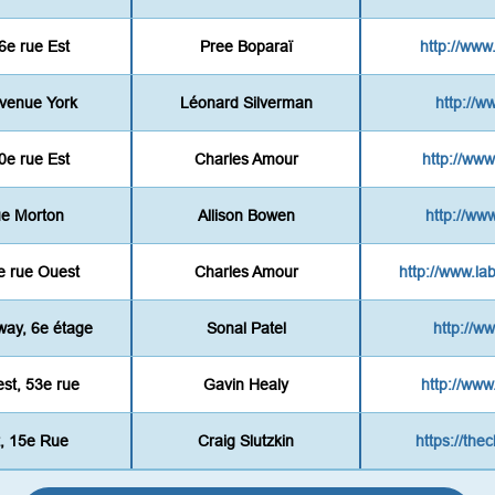
6e rue Est
Pree Boparaï
http://ww
venue York
Léonard Silverman
http://
0e rue Est
Charles Amour
http://www
ue Morton
Allison Bowen
http://ww
e rue Ouest
Charles Amour
http://www.l
way, 6e étage
Sonal Patel
http://w
st, 53e rue
Gavin Healy
http://www
t, 15e Rue
Craig Slutzkin
https://thec