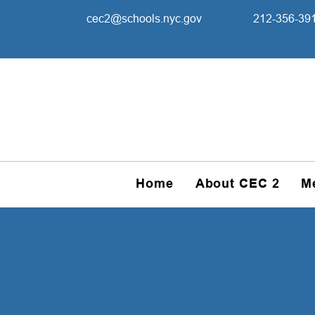
cec2@schools.nyc.gov
212-356-39
Home
About CEC 2
M