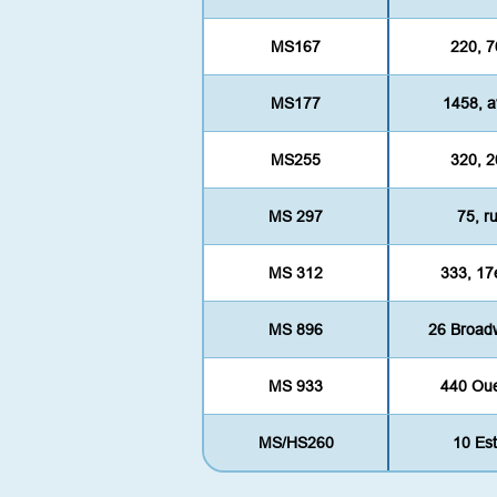
MS167
220, 7
MS177
1458, a
MS255
320, 2
MS 297
75, r
MS 312
333, 17
MS 896
26 Broad
MS 933
440 Oue
MS/HS260
10 Es