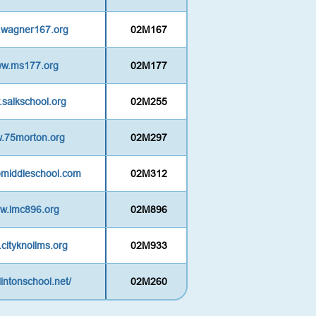
w.wagner167.org
02M167
www.ms177.org
02M177
.salkschool.org
02M255
w.75morton.org
02M297
abmiddleschool.com
02M312
ww.lmc896.org
02M896
.cityknollms.org
02M933
lintonschool.net/
02M260