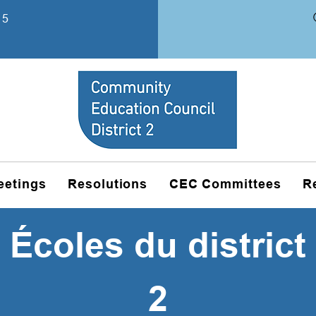
15
eetings
Resolutions
CEC Committees
R
Écoles du district
2