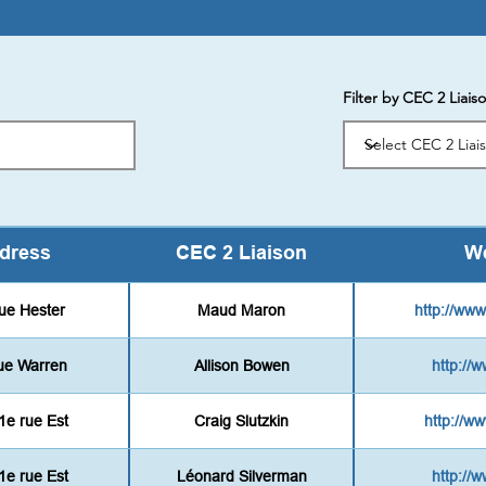
Filter by CEC 2 Liais
dress
CEC 2 Liaison
We
rue Hester
Maud Maron
http://ww
rue Warren
Allison Bowen
http://
1e rue Est
Craig Slutzkin
http://w
1e rue Est
Léonard Silverman
http://