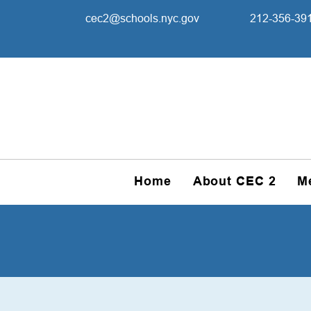
cec2@schools.nyc.gov
212-356-39
Home
About CEC 2
M