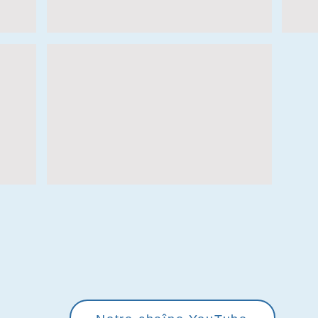
Youtube du Community Education Counci
enregistrements de nos réunions !