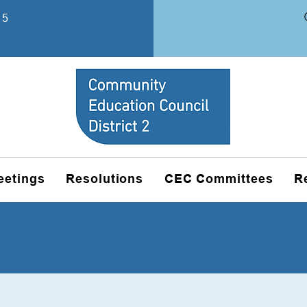
15
eetings
Resolutions
CEC Committees
R
Enregistrements