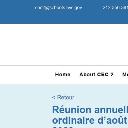
cec2@schools.nyc.gov
212-356-39
Home
About CEC 2
M
< Retour
Réunion annuell
ordinaire d’août