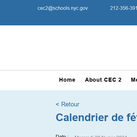
cec2@schools.nyc.gov
212-356-39
Home
About CEC 2
M
< Retour
Calendrier de fé
Date :