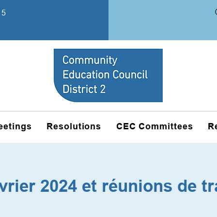
15
eetings
Resolutions
CEC Committees
R
vrier 2024 et réunions de tr