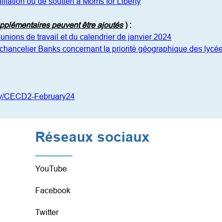
iliation ou de soutien à Moms for Liberty
pplémentaires peuvent être ajoutés
)
:
ions de travail et du calendrier de janvier 2024
chancelier Banks concernant la priorité géographique des lycé
t.ly/CECD2-February24
Réseaux sociaux
YouTube
Facebook
Twitter