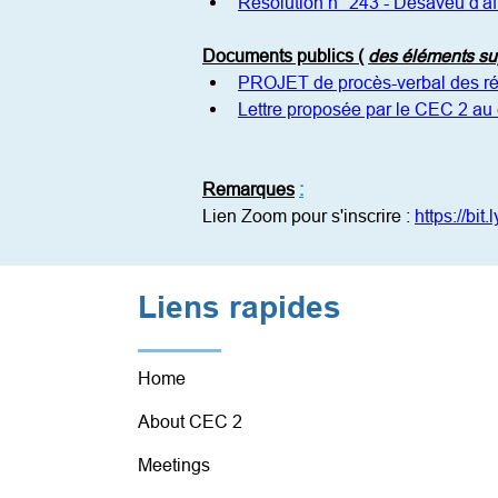
Résolution n° 243 - Désaveu d'aff
Documents publics (
des éléments su
PROJET de procès-verbal des réun
Lettre proposée par le CEC 2 au 
Remarques
:
Lien Zoom pour s'inscrire : 
https://bi
Liens rapides
Home
About CEC 2
Meetings