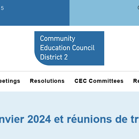
15
eetings
Resolutions
CEC Committees
R
nvier 2024 et réunions de tr