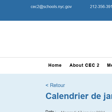
cec2@schools.nyc.gov
212-356-39
Home
About CEC 2
M
< Retour
Calendrier de ja
Date :