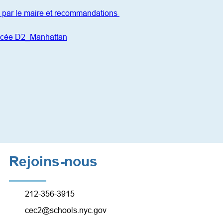
k par le maire et recommandations 
 lycée D2_Manhattan
Rejoins-nous
212-356-3915
cec2@schools.nyc.gov