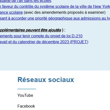
ualité de l'air dans les écoles
n faveur du contrôle du système scolaire de la ville de New Yor
nance scolaire
 (avec des amendements proposés à examiner)
visant à accorder une priorité géographique aux admissions au
pplémentaires peuvent être ajoutés
)
:
ements pour tenir compte du projet de loi D-210
ravail et du calendrier de décembre 2023 (PROJET)
Réseaux sociaux
YouTube
Facebook